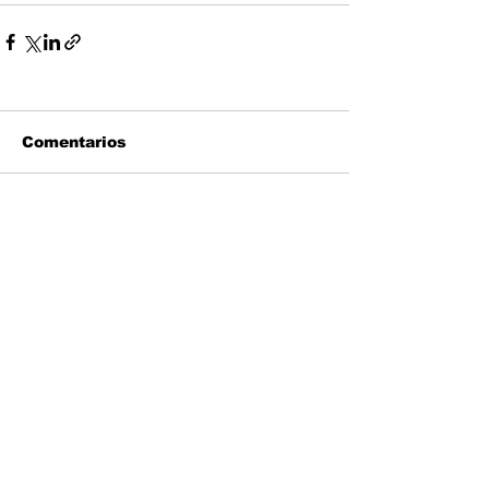
Comentarios
Escribir un comentario...
¿Preguntas? Envía un mensaje
Nombre
Apellido
Email